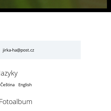
jirka-ha@post.cz
Jazyky
Čeština
English
Fotoalbum