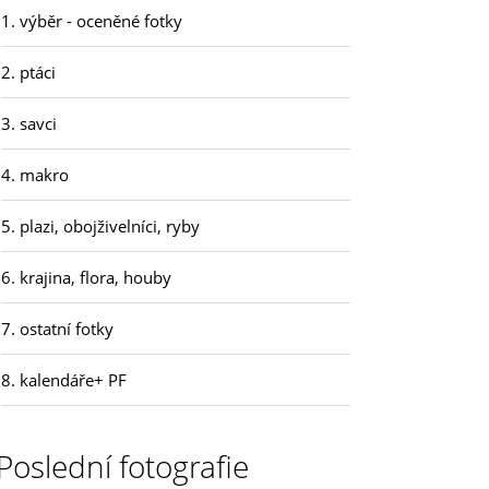
1. výběr - oceněné fotky
2. ptáci
3. savci
4. makro
5. plazi, obojživelníci, ryby
6. krajina, flora, houby
7. ostatní fotky
8. kalendáře+ PF
Poslední fotografie