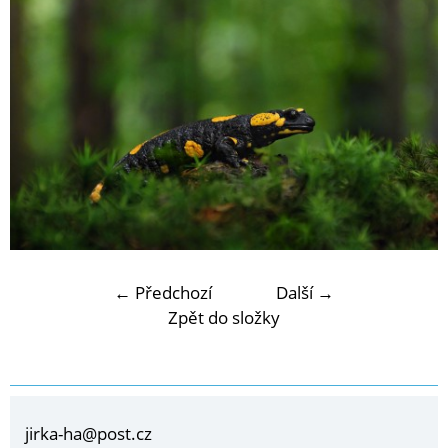
← Předchozí
Další →
Zpět do složky
jirka-ha@post.cz