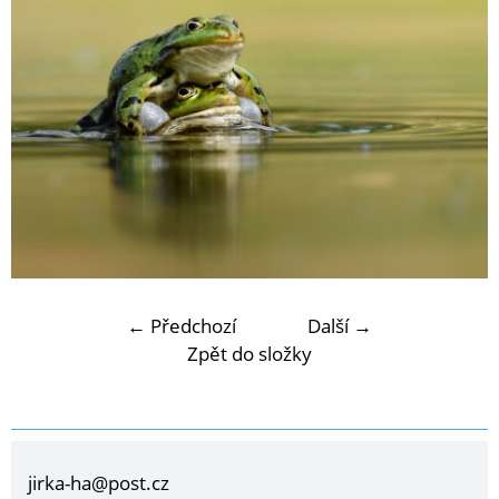
← Předchozí
Další →
Zpět do složky
jirka-ha@post.cz