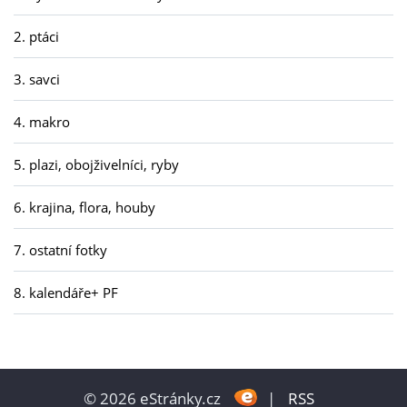
2. ptáci
3. savci
4. makro
5. plazi, obojživelníci, ryby
6. krajina, flora, houby
7. ostatní fotky
8. kalendáře+ PF
© 2026 eStránky.cz
|
RSS