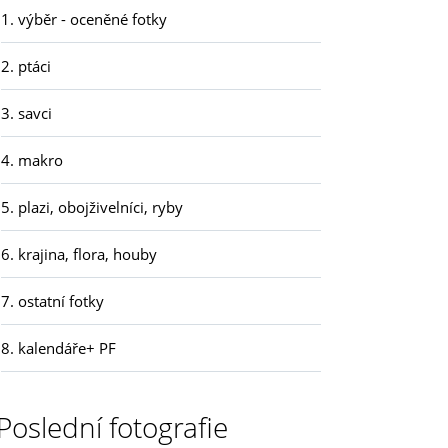
1. výběr - oceněné fotky
2. ptáci
3. savci
4. makro
5. plazi, obojživelníci, ryby
6. krajina, flora, houby
7. ostatní fotky
8. kalendáře+ PF
Poslední fotografie