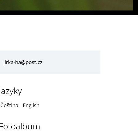
jirka-ha@post.cz
Jazyky
Čeština
English
Fotoalbum