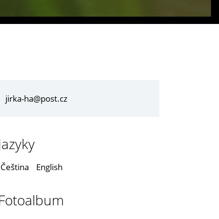
jirka-ha@post.cz
Jazyky
Čeština
English
Fotoalbum