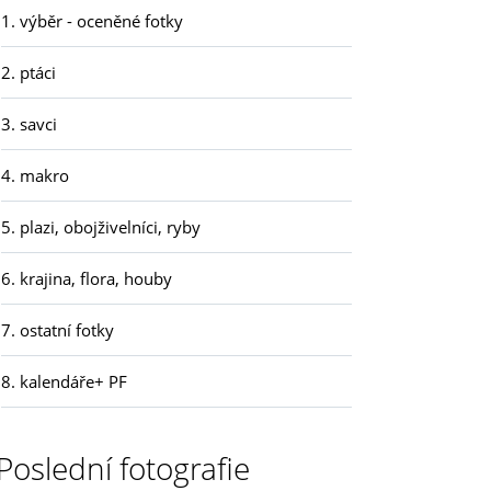
1. výběr - oceněné fotky
2. ptáci
3. savci
4. makro
5. plazi, obojživelníci, ryby
6. krajina, flora, houby
7. ostatní fotky
8. kalendáře+ PF
Poslední fotografie