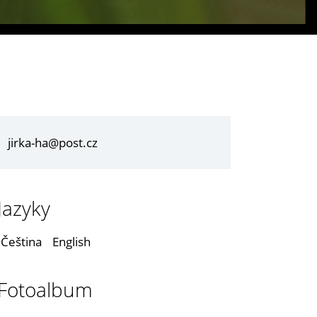
jirka-ha@post.cz
Jazyky
Čeština
English
Fotoalbum