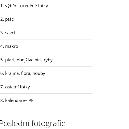
1. výběr - oceněné fotky
2. ptáci
3. savci
4. makro
5. plazi, obojživelníci, ryby
6. krajina, flora, houby
7. ostatní fotky
8. kalendáře+ PF
Poslední fotografie