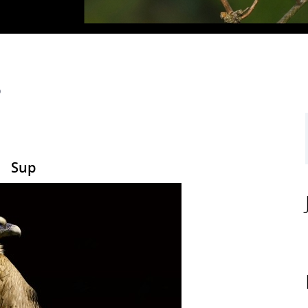
p
Sup