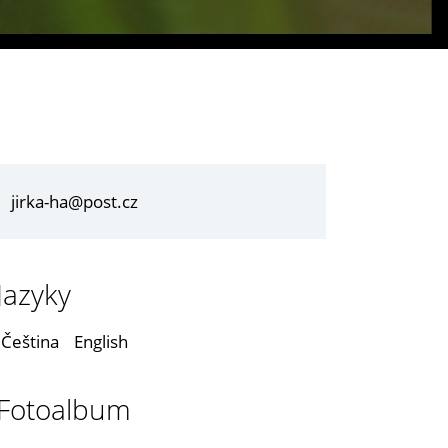
jirka-ha@post.cz
Jazyky
Čeština
English
Fotoalbum