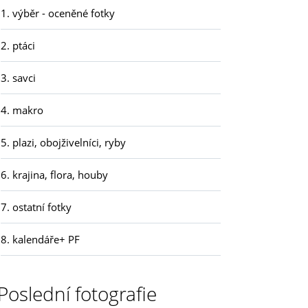
1. výběr - oceněné fotky
2. ptáci
3. savci
4. makro
5. plazi, obojživelníci, ryby
6. krajina, flora, houby
7. ostatní fotky
8. kalendáře+ PF
Poslední fotografie