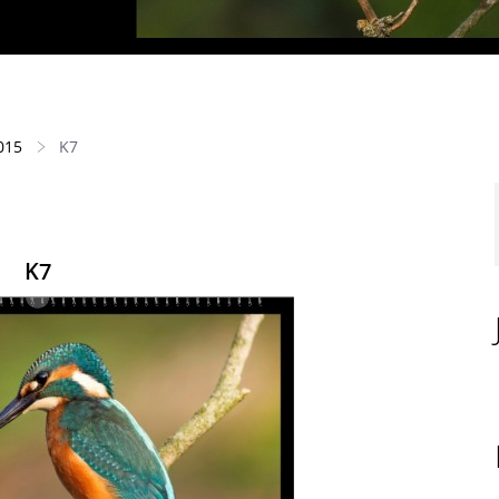
015
K7
K7