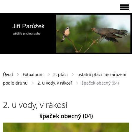
Úvod
Fotoalbum
2. ptáci
ostatní ptáci- nezařazení
podle druhu
2. u vody, v rákosí
špaček obecný (04)
2. u vody, v rákosí
špaček obecný (04)