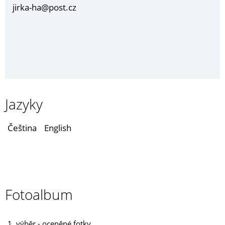
jirka-ha@post.cz
Jazyky
Čeština
English
Fotoalbum
1. výběr - oceněné fotky