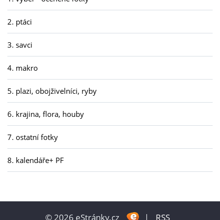
2. ptáci
3. savci
4. makro
5. plazi, obojživelníci, ryby
6. krajina, flora, houby
7. ostatní fotky
8. kalendáře+ PF
© 2026 eStránky.cz
|
RSS