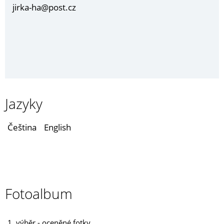
jirka-ha@post.cz
Jazyky
Čeština
English
Fotoalbum
1. výběr - oceněné fotky