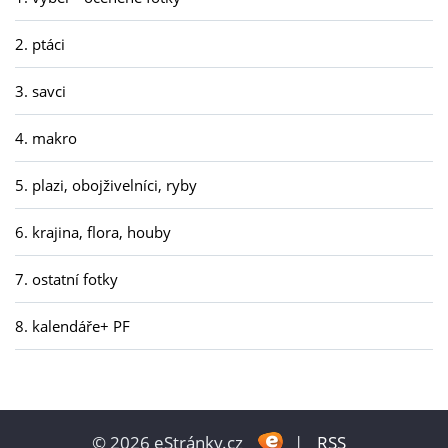
2. ptáci
3. savci
4. makro
5. plazi, obojživelníci, ryby
6. krajina, flora, houby
7. ostatní fotky
8. kalendáře+ PF
© 2026 eStránky.cz
|
RSS