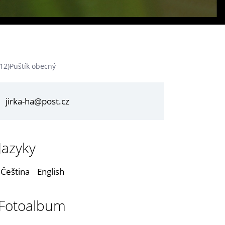
412)Puštík obecný
jirka-ha@post.cz
Jazyky
Čeština
English
Fotoalbum