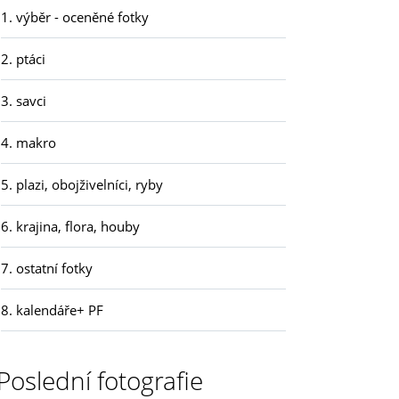
1. výběr - oceněné fotky
2. ptáci
3. savci
4. makro
5. plazi, obojživelníci, ryby
6. krajina, flora, houby
7. ostatní fotky
8. kalendáře+ PF
Poslední fotografie