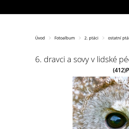
Úvod
Fotoalbum
2. ptáci
ostatní pt
6. dravci a sovy v lidské pé
(412)