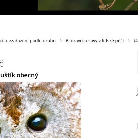
áci- nezařazení podle druhu
6. dravci a sovy v lidské péči
(
či
Puštík obecný