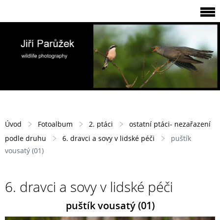
Úvod
Fotoalbum
2. ptáci
ostatní ptáci- nezařazení
podle druhu
6. dravci a sovy v lidské péči
puštík
vousatý (01)
6. dravci a sovy v lidské péči
puštík vousatý (01)