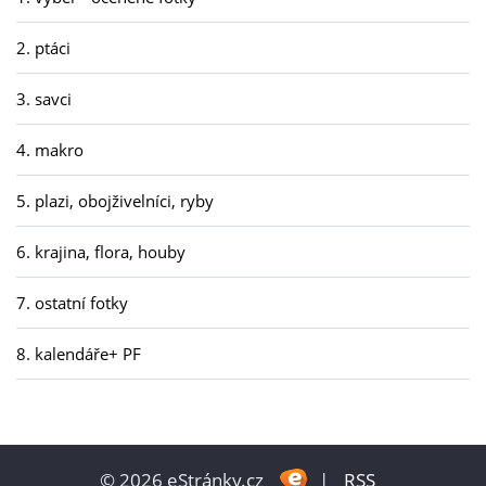
2. ptáci
3. savci
4. makro
5. plazi, obojživelníci, ryby
6. krajina, flora, houby
7. ostatní fotky
8. kalendáře+ PF
© 2026 eStránky.cz
|
RSS