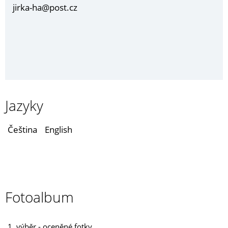
jirka-ha@post.cz
Jazyky
Čeština
English
Fotoalbum
1. výběr - oceněné fotky