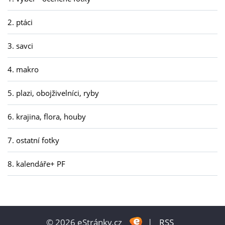
2. ptáci
3. savci
4. makro
5. plazi, obojživelníci, ryby
6. krajina, flora, houby
7. ostatní fotky
8. kalendáře+ PF
© 2026 eStránky.cz
|
RSS