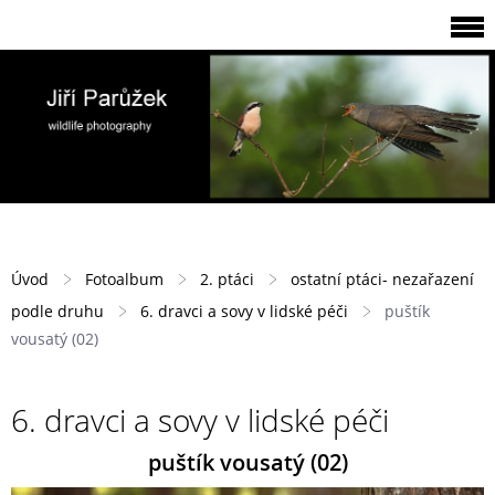
Úvod
Fotoalbum
2. ptáci
ostatní ptáci- nezařazení
podle druhu
6. dravci a sovy v lidské péči
puštík
vousatý (02)
6. dravci a sovy v lidské péči
puštík vousatý (02)