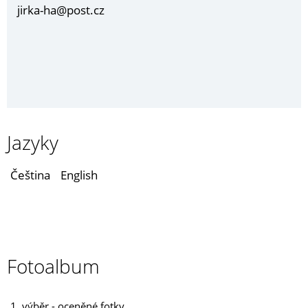
jirka-ha@post.cz
Jazyky
Čeština
English
Fotoalbum
1. výběr - oceněné fotky