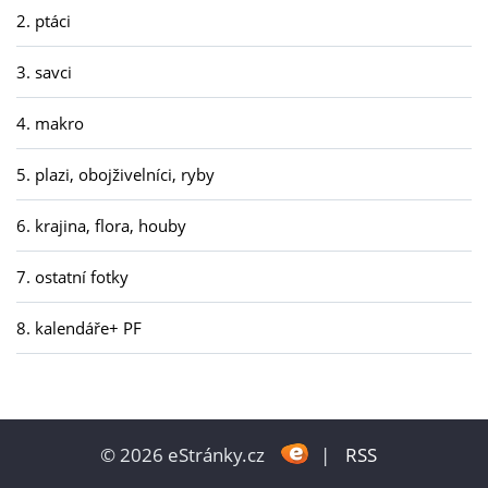
2. ptáci
3. savci
4. makro
5. plazi, obojživelníci, ryby
6. krajina, flora, houby
7. ostatní fotky
8. kalendáře+ PF
© 2026 eStránky.cz
|
RSS