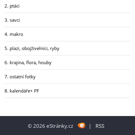
2. ptáci
3. savci
4. makro
5. plazi, obojživelníci, ryby
6. krajina, flora, houby
7. ostatní fotky
8. kalendáře+ PF
© 2026 eStránky.cz
|
RSS