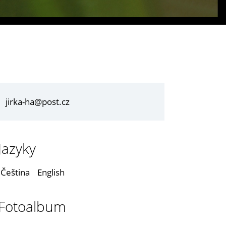
jirka-ha@post.cz
Jazyky
Čeština
English
Fotoalbum