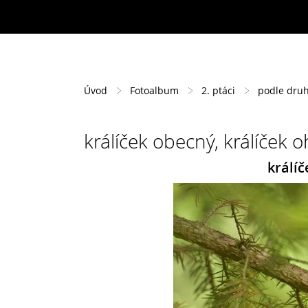
Úvod
Fotoalbum
2. ptáci
podle dru
králíček obecný, králíček o
králíč