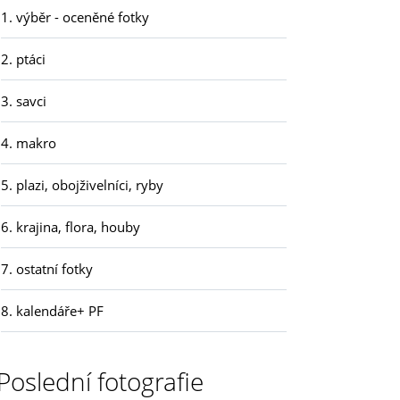
1. výběr - oceněné fotky
2. ptáci
3. savci
4. makro
5. plazi, obojživelníci, ryby
6. krajina, flora, houby
7. ostatní fotky
8. kalendáře+ PF
Poslední fotografie