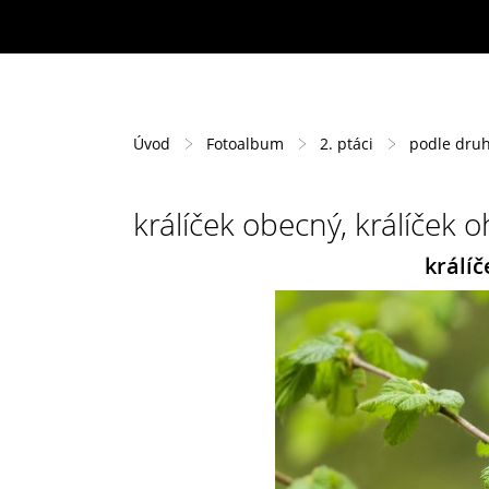
Úvod
Fotoalbum
2. ptáci
podle dru
králíček obecný, králíček o
králíč