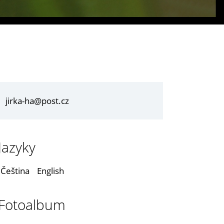
jirka-ha@post.cz
Jazyky
Čeština
English
Fotoalbum