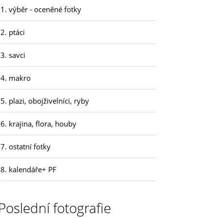
1. výběr - oceněné fotky
2. ptáci
3. savci
4. makro
5. plazi, obojživelníci, ryby
6. krajina, flora, houby
7. ostatní fotky
8. kalendáře+ PF
Poslední fotografie