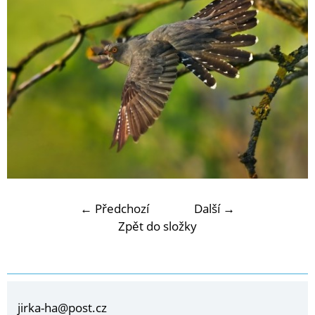
← Předchozí
Další →
Zpět do složky
jirka-ha@post.cz