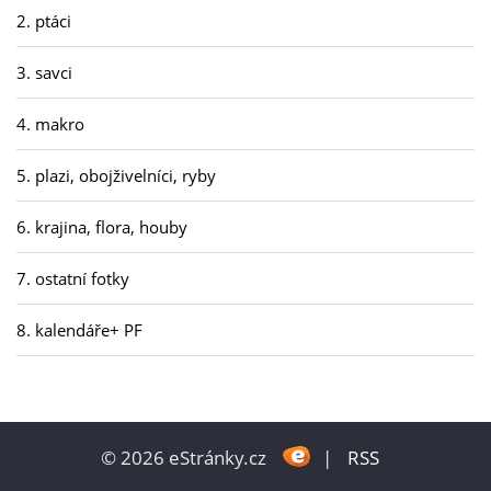
2. ptáci
3. savci
4. makro
5. plazi, obojživelníci, ryby
6. krajina, flora, houby
7. ostatní fotky
8. kalendáře+ PF
© 2026 eStránky.cz
|
RSS