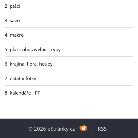
2. ptáci
3. savci
4. makro
5. plazi, obojživelníci, ryby
6. krajina, flora, houby
7. ostatní fotky
8. kalendáře+ PF
© 2026 eStránky.cz
|
RSS