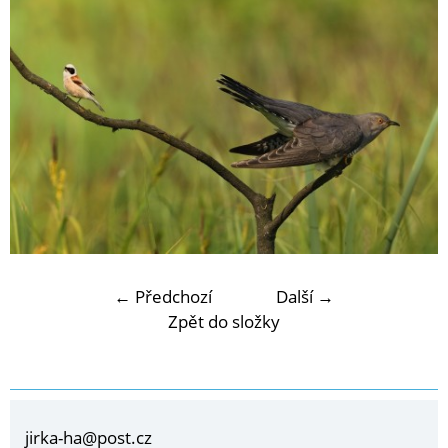
← Předchozí
Další →
Zpět do složky
jirka-ha@post.cz