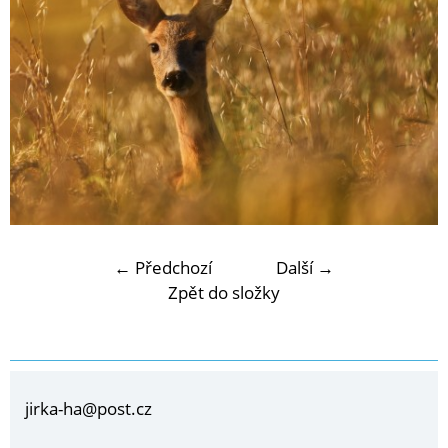
← Předchozí
Další →
Zpět do složky
jirka-ha@post.cz