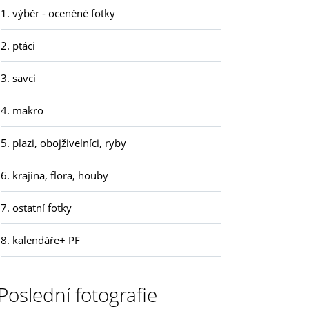
1. výběr - oceněné fotky
2. ptáci
3. savci
4. makro
5. plazi, obojživelníci, ryby
6. krajina, flora, houby
7. ostatní fotky
8. kalendáře+ PF
Poslední fotografie