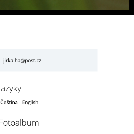
jirka-ha@post.cz
Jazyky
Čeština
English
Fotoalbum