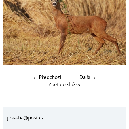
← Předchozí
Další →
Zpět do složky
jirka-ha@post.cz