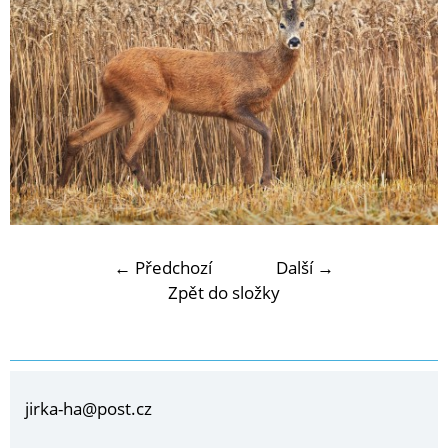
← Předchozí
Další →
Zpět do složky
jirka-ha@post.cz