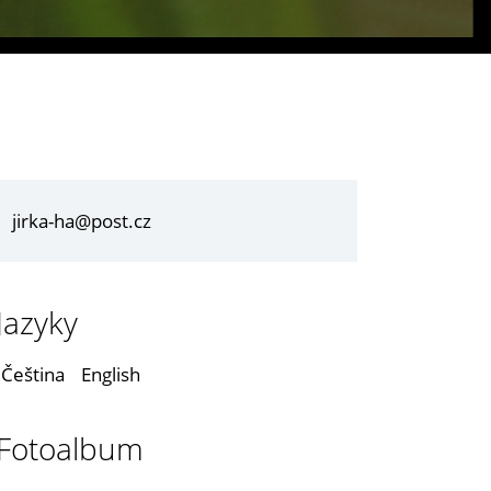
jirka-ha@post.cz
Jazyky
Čeština
English
Fotoalbum