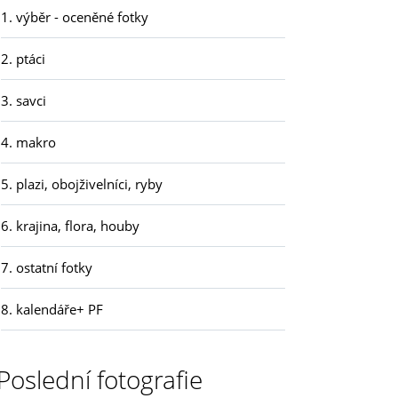
1. výběr - oceněné fotky
2. ptáci
3. savci
4. makro
5. plazi, obojživelníci, ryby
6. krajina, flora, houby
7. ostatní fotky
8. kalendáře+ PF
Poslední fotografie