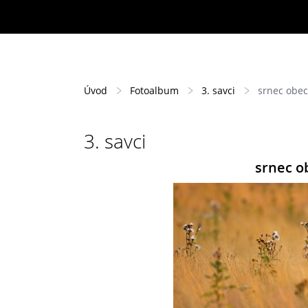
Úvod
Fotoalbum
3. savci
srnec obec
3. savci
srnec o