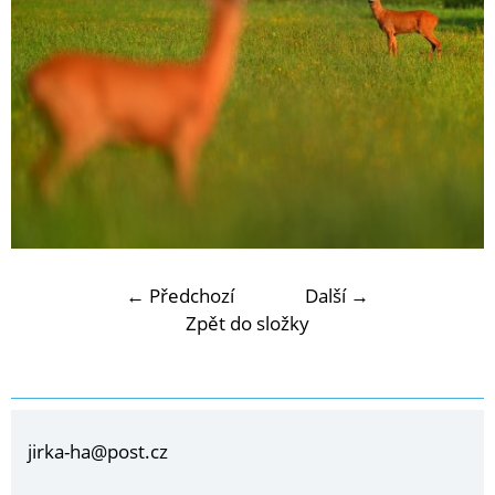
← Předchozí
Další →
Zpět do složky
jirka-ha@post.cz